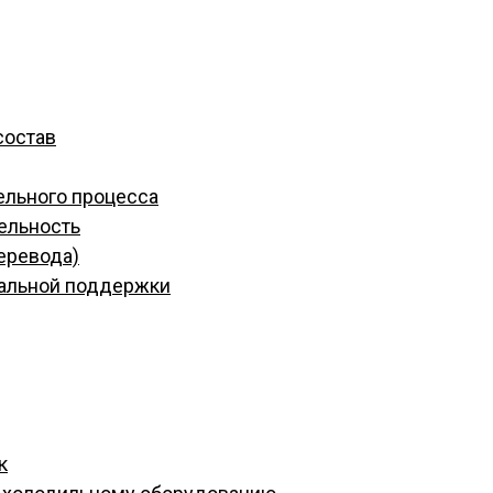
состав
ельного процесса
ельность
еревода)
иальной поддержки
к