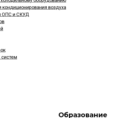
и холодильному оборудованию
и кондиционирования воздуха
м ОПС и СКУД
ов
ей
вок
 систем
Образование