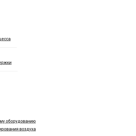
цесса
ержки
ому оборудованию
ирования воздуха