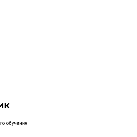
ик
го обучения
да