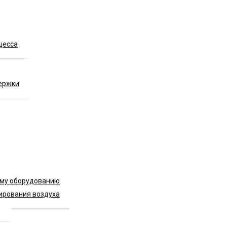
цесса
ержки
ому оборудованию
ирования воздуха