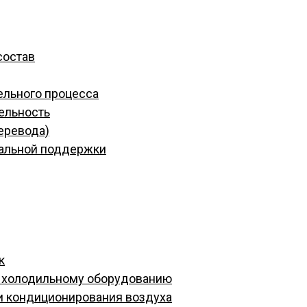
состав
ельного процесса
ельность
еревода)
иальной поддержки
к
и холодильному оборудованию
и кондиционирования воздуха